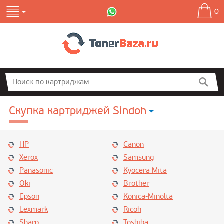
0
Скупка картриджей
Sindoh
HP
Canon
Xerox
Samsung
Panasonic
Kyocera Mita
Oki
Brother
Epson
Konica-Minolta
Lexmark
Ricoh
Sharp
Toshiba