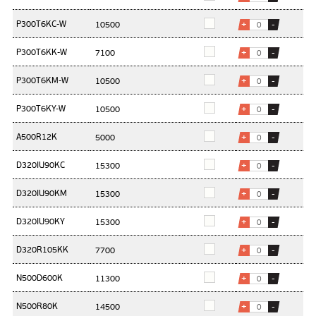
P300T6KC-W
+
-
P300T6KK-W
+
-
P300T6KM-W
+
-
P300T6KY-W
+
-
A500R12K
+
-
D320IU90KC
+
-
D320IU90KM
+
-
D320IU90KY
+
-
D320R105KK
+
-
N500D600K
+
-
N500R80K
+
-