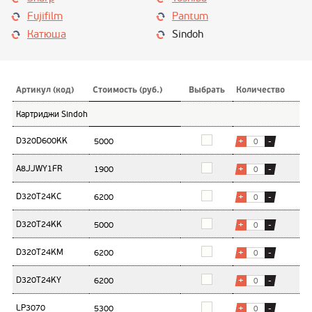
Fujifilm
Pantum
Катюша
Sindoh
Артикул (
код
)
Стоимость (руб.)
Выбрать
Количество
Картриджи Sindoh
D320D600KK
+
-
A8JJWY1FR
+
-
D320T24KC
+
-
D320T24KK
+
-
D320T24KM
+
-
D320T24KY
+
-
LP3070
+
-