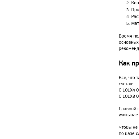
Коп
Про
Рас
Мат
Время по
основных 
рекоменд
Как п
Все, что 
счетах:
0 101Х4 
0 101Х8 
Главной 
учитывае
Чтобы не
по базе 