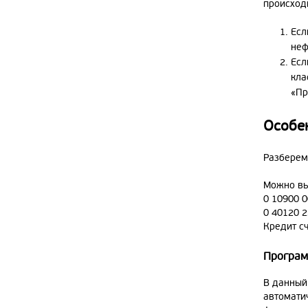
происход
Есл
неф
Есл
кла
«Пр
Особе
Разберем 
Можно вы
0 10900 0
0 40120 2
Кредит сч
Програм
В данный
автомати