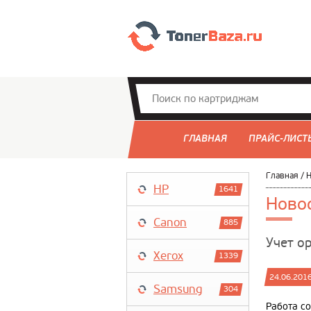
ГЛАВНАЯ
ПРАЙС-ЛИСТ
Главная
/
Н
HP
1641
Новос
Canon
885
Учет о
Xerox
1339
24.06.201
Samsung
304
Работа с