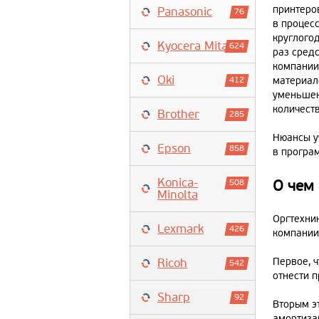
принтеров
Panasonic
76
в процес
круглогод
Kyocera Mita
624
раз сред
компании,
Oki
412
материало
уменьшен
количест
Brother
285
Нюансы у
Epson
858
в програ
Konica-
508
О чем
Minolta
Оргтехни
Lexmark
426
компании
Ricoh
Первое, ч
542
отнести 
Sharp
92
Вторым э
амортизац