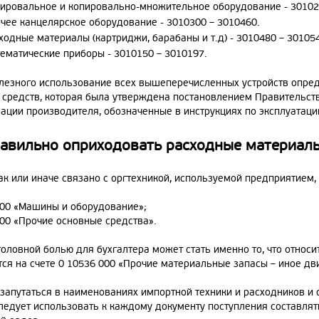
ировальное и копировально-множительное оборудование - 30102
чее канцелярское оборудование - 3010300 – 3010460.
ходные материалы (картриджи, барабаны и т.д) - 3010480 – 30105
ематические приборы - 3010150 – 3010197.
лезного использование всех вышеперечисленных устройств опред
средств, которая была утверждена постановлением Правительства
ации производителя, обозначенные в инструкциях по эксплуатаци
равильно оприходовать расходные материал
так или иначе связано с оргтехникой, используемой предприятием
000 «Машины и оборудование»;
000 «Прочие основные средства».
головной болью для бухгалтера может стать именно то, что относ
тся на счете 0 10536 000 «Прочие материальные запасы – иное 
 запутаться в наименованиях импортной техники и расходников и
следует использовать к каждому документу поступления составля