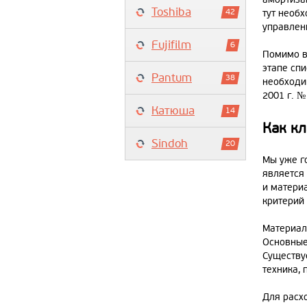
Toshiba
42
тут необ
управлен
Fujifilm
6
Помимо в
этапе спи
Pantum
38
необходи
2001 г. 
Катюша
14
Как к
Sindoh
20
Мы уже г
является 
и матери
критерий
Материал
Основные
Существуе
техника, 
Для расх