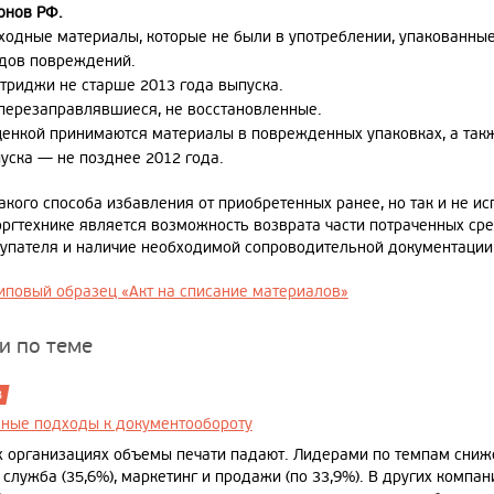
онов РФ.
ходные материалы, которые не были в употреблении, упакованные
дов повреждений.
триджи не старше 2013 года выпуска.
перезаправлявшиеся, не восстановленные.
ценкой принимаются материалы в поврежденных упаковках, а так
уска — не позднее 2012 года.
акого способа избавления от приобретенных ранее, но так и не и
оргтехнике является возможность возврата части потраченных сре
купателя и наличие необходимой сопроводительной документаци
типовый образец «Акт на списание материалов»
и по теме
8
ные подходы к документообороту
х организациях объемы печати падают. Лидерами по темпам снижен
служба (35,6%), маркетинг и продажи (по 33,9%). В других компа