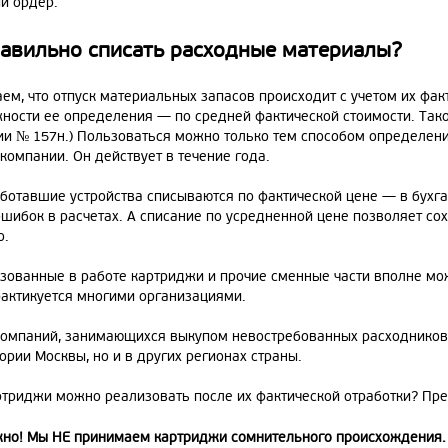
й ордер.
равильно списать расходные материалы?
м, что отпуск материальных запасов происходит с учетом их факт
ности ее определения — по средней фактической стоимости. Тако
ии № 157н.) Пользоваться можно только тем способом определени
компании. Он действует в течение года.
аботавшие устройства списываются по фактической цене — в бухга
шибок в расчетах. А списание по усредненной цене позволяет со
о.
зованные в работе картриджи и прочие сменные части вполне мож
рактикуется многими организациями.
компаний, занимающихся выкупом невостребованных расходников 
ории Москвы, но и в других регионах страны.
ртриджи можно реализовать после их фактической отработки? Пре
но! Мы НЕ принимаем картриджи сомнительного происхождения. 