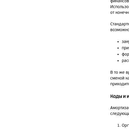
финансов
Использо
от конеч
Стандарт
возможнос
зак
при
фор
рас
В то же 
сменой к
приходит
Коды и 
Амортиза
следующи
Орг