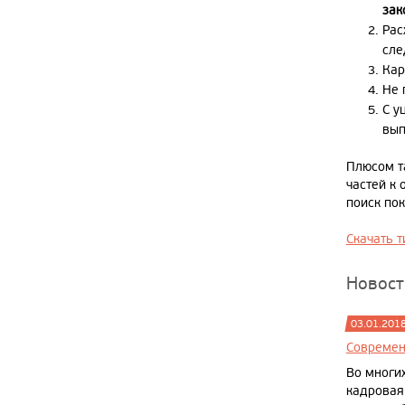
зак
Рас
сле
Кар
Не 
С у
вып
Плюсом т
частей к 
поиск по
Скачать 
Новост
03.01.201
Современ
Во многи
кадровая 