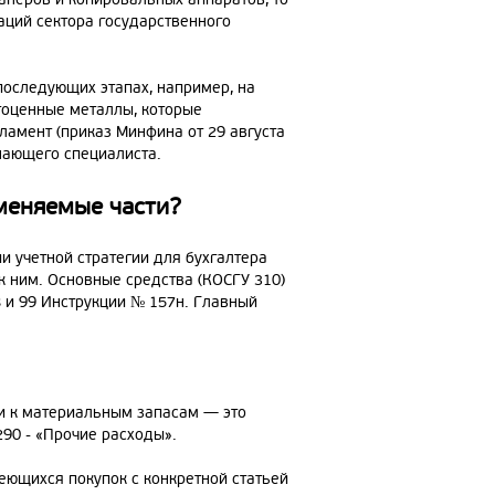
аций сектора государственного
последующих этапах, например, на
агоценные металлы, которые
ламент (приказ Минфина от 29 августа
нающего специалиста.
аменяемые части?
 учетной стратегии для бухгалтера
 к ним. Основные средства (КОСГУ 310)
 и 99 Инструкции № 157н. Главный
ни к материальным запасам — это
290 - «Прочие расходы».
еющихся покупок с конкретной статьей