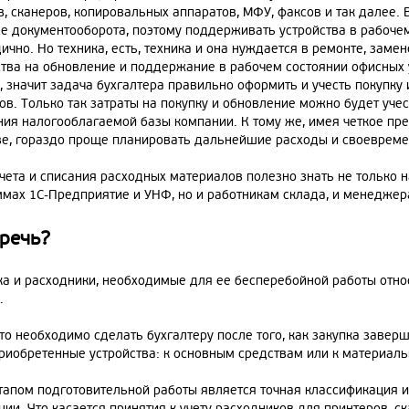
, сканеров, копировальных аппаратов, МФУ, факсов и так далее. В
се документооборота, поэтому поддерживать устройства в рабоче
ично. Но техника, есть, техника и она нуждается в ремонте, замен
ства на обновление и поддержание в рабочем состоянии офисных
 значит задача бухгалтера правильно оформить и учесть покупку
в. Только так затраты на покупку и обновление можно будет учес
ия налогооблагаемой базы компании. К тому же, имея четкое пре
ве, гораздо проще планировать дальнейшие расходы и своевреме
чета и списания расходных материалов полезно знать не только
ммах 1С-Предприятие и УНФ, но и работникам склада, и менеджер
 речь?
ка и расходники, необходимые для ее бесперебойной работы отн
.
то необходимо сделать бухгалтеру после того, как закупка завер
приобретенные устройства: к основным средствам или к материал
тапом подготовительной работы является точная классификация 
ии. Что касается принятия к учету расходников для принтеров, с