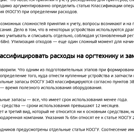
ходимо аргументированно определить статью Классификации опер
ия (КОСГУ) при определении расходов.
озможных сложностей принятия к учету, вопросы возникают и на 
сания. Дело в том, что в некоторых устройствах используются др
мо учитывать и списывать отдельно, соблюдая установленный рег
№ 68н). Утилизация отходов — еще один сложный момент для начи
лассифицировать расходы на оргтехнику и з
оворили. Что одним из подготовительных этапов при формировании
определение того, куда отнести купленные устройства и запчасти
альные запасы (КОСГУ 340) классифицируются согласно пунктов 38
 — время полезного использования оборудования.
ьные запасы — все, что имеет срок использования менее года.
 средства — сроки использования превышают 12 месяцев.
т и третий вид, который не относится ни к основным средствам, 
подаренная компании. Указания № 65н относят ее к статье КОСГУ 
одников предусмотрены отдельные статьи КОСГУ. Соотнесение им