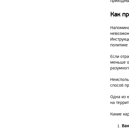
приходны
Как п
Напоминае
невозмож
Инструкц
политике 
Если отр
меньше о
разумног
Неисполь
способ п
Одна из 
на террит
Какие ка
Важ