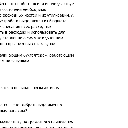
есь этот набор так или иначе участвует
м состоянии необходимо
е расходных частей и их утилизации. А
 устройств выделяются их бюджета
 и списание всех расходных
ть в расходах и использовать для
дставление о суммах и учтенном
нно организовывать закупки.
 начинающим бухгалтерам, работающим
ам по закупкам.
осятся к нефинансовым активам
шена — это выбрать куда именно
ьным запасам?
имущества для грамотного начисления
канеров и копировальных аппаратов, то