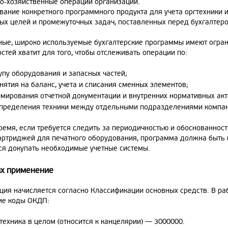
о-хозяйственные операции организации.
вание конкретного программного продукта для учета оргтехники и
ных целей и промежуточных задач, поставленных перед бухгалтер
ные, широко используемые бухгалтерские программы имеют огран
тей хватит для того, чтобы отслеживать операции по:
упу оборудования и запасных частей;
нятия на баланс, учета и списания сменных элементов;
мирования отчетной документации и внутренних нормативных акт
пределения техники между отдельными подразделениями компан
время, если требуется следить за периодичностью и обоснованнос
артриджей для печатного оборудования, программа должна быть
ся докупать необходимые учетные системы.
их применение
ция начисляется согласно Классификации основных средств. В ра
е коды ОКДП:
техника в целом (относится к канцелярии) — 3000000.